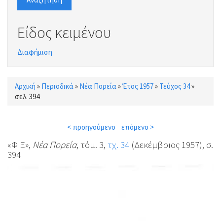
Είδος κειμένου
Διαφήμιση
Αρχική
»
Περιοδικά
»
Νέα Πορεία
»
Έτος 1957
»
Τεύχος 34
»
Είστε εδώ
σελ. 394
< προηγούμενο
επόμενο >
«ΦΙΞ»,
Νέα Πορεία
, τόμ. 3,
τχ. 34
(Δεκέμβριος 1957), σ.
394