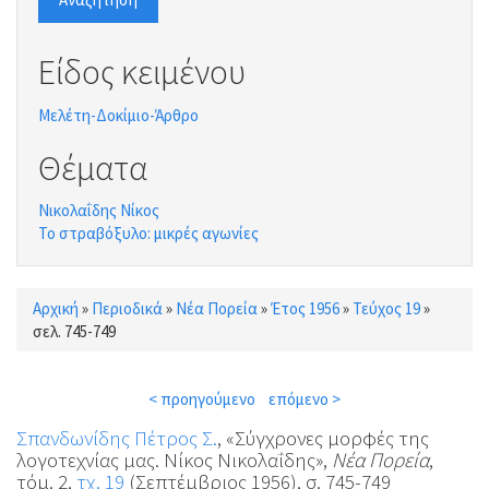
Είδος κειμένου
Μελέτη-Δοκίμιο-Άρθρο
Θέματα
Νικολαΐδης Νίκος
Το στραβόξυλο: μικρές αγωνίες
Αρχική
»
Περιοδικά
»
Νέα Πορεία
»
Έτος 1956
»
Τεύχος 19
»
Είστε εδώ
σελ. 745-749
< προηγούμενο
επόμενο >
Σπανδωνίδης Πέτρος Σ.
, «Σύγχρονες μορφές της
λογοτεχνίας μας. Νίκος Νικολαΐδης»,
Νέα Πορεία
,
τόμ. 2,
τχ. 19
(Σεπτέμβριος 1956), σ. 745-749