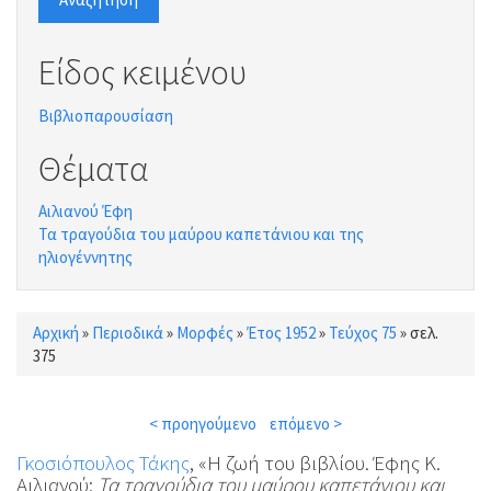
Είδος κειμένου
Βιβλιοπαρουσίαση
Θέματα
Αιλιανού Έφη
Τα τραγούδια του μαύρου καπετάνιου και της
ηλιογέννητης
Αρχική
»
Περιοδικά
»
Μορφές
»
Έτος 1952
»
Τεύχος 75
»
σελ.
Είστε εδώ
375
< προηγούμενο
επόμενο >
Γκοσιόπουλος Τάκης
, «Η ζωή του βιβλίου. Έφης Κ.
Αιλιανού:
Τα τραγούδια του μαύρου καπετάνιου και