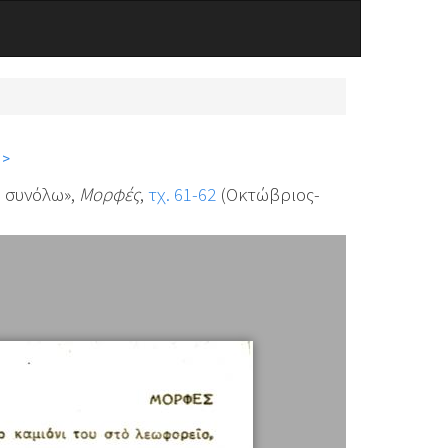
 >
ω συνόλω»,
Μορφές
,
τχ. 61-62
(Οκτώβριος-