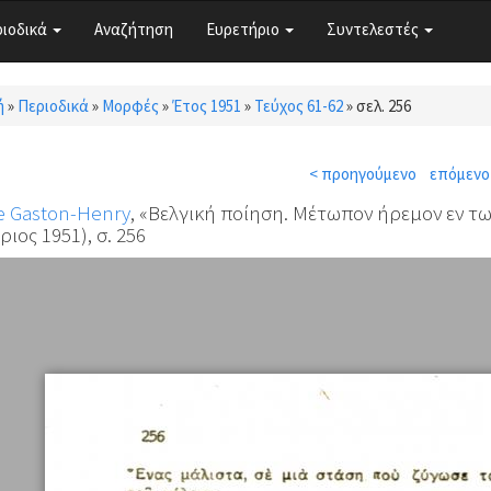
ριοδικά
Αναζήτηση
Ευρετήριο
Συντελεστές
ή
»
Περιοδικά
»
Μορφές
»
Έτος 1951
»
Τεύχος 61-62
»
σελ. 256
τε εδώ
< προηγούμενο
επόμενο
e Gaston-Henry
, «Βελγική ποίηση. Μέτωπον ήρεμον εν τ
ιος 1951), σ. 256