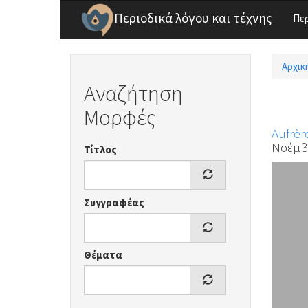
Παράκαμψη προς το κυρίως περιεχόμενο
Περιοδικά λόγου και τέχνης
Πε
Αρχικ
Είσ
Αναζήτηση
Μορφές
Aufrèr
Νοέμβρ
Τίτλος
Συγγραφέας
Θέματα