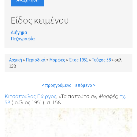
Είδος κειμένου
Διήγημα
Πεζογραφία
Αρχική
»
Περιοδικά
»
Μορφές
»
Έτος 1951
»
Τεύχος 58
»
σελ.
Είστε εδώ
158
< προηγούμενο
επόμενο >
Κιτσόπουλος Γιώργος
, «Τα παπούτσια»,
Μορφές
,
τχ.
58
(Ιούλιος 1951), σ. 158