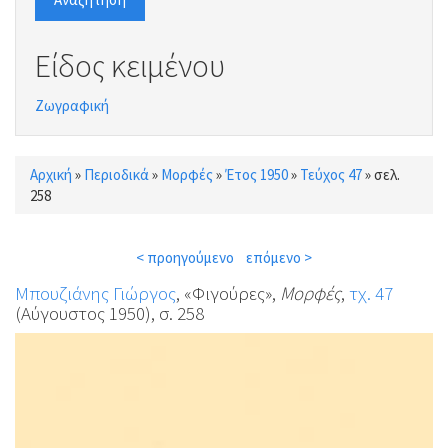
Είδος κειμένου
Ζωγραφική
Αρχική
»
Περιοδικά
»
Μορφές
»
Έτος 1950
»
Τεύχος 47
»
σελ.
Είστε εδώ
258
< προηγούμενο
επόμενο >
Μπουζιάνης Γιώργος
, «Φιγούρες»,
Μορφές
,
τχ. 47
(Αύγουστος 1950), σ. 258