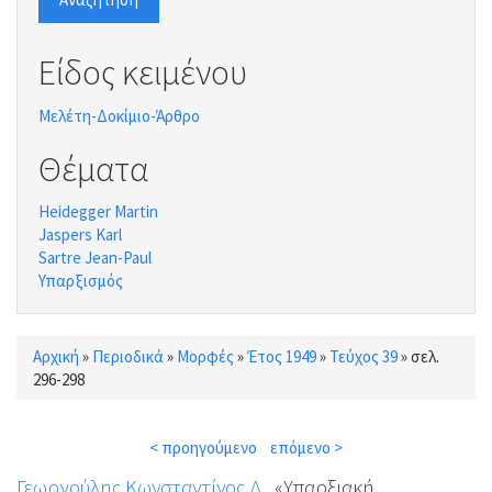
Είδος κειμένου
Μελέτη-Δοκίμιο-Άρθρο
Θέματα
Heidegger Martin
Jaspers Karl
Sartre Jean-Paul
Υπαρξισμός
Αρχική
»
Περιοδικά
»
Μορφές
»
Έτος 1949
»
Τεύχος 39
»
σελ.
Είστε εδώ
296-298
< προηγούμενο
επόμενο >
Γεωργούλης Κωνσταντίνος Δ.
, «Υπαρξιακή