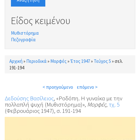
Είδος κειμένου
Μυθιστόρημα
Πεζογραφία
Αρχική
»
Περιοδικά
»
Μορφές
»
Έτος 1947
»
Τεύχος 5
»
σελ.
Είστε εδώ
191-194
< προηγούμενο
επόμενο >
Δεδούσης Βασίλειος
, «Ροδόπη. Η γυναίκα με την
πολλαπλή ψυχή (Μυθιστόρημα)»,
Μορφές
,
τχ. 5
(Φεβρουάριος 1947), σ. 191-194