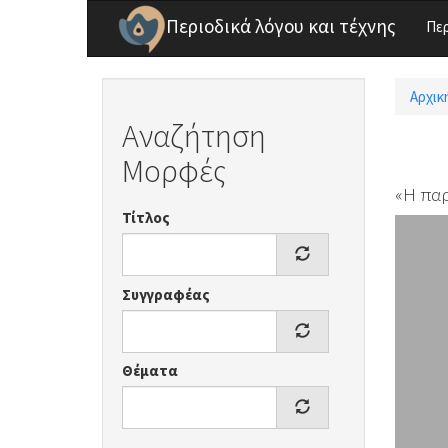
Παράκαμψη προς το κυρίως περιεχόμενο
Περιοδικά λόγου και τέχνης
Πε
Αρχικ
Είσ
Αναζήτηση
Μορφές
«Η πα
Τίτλος
Συγγραφέας
Θέματα