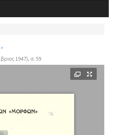
 >
ριος 1947), σ. 59