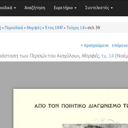
ριοδικά
Αναζήτηση
Ευρετήριο
Συντελεστές
ή
»
Περιοδικά
»
Μορφές
»
Έτος 1947
»
Τεύχος 14
»
σελ. 59
τε εδώ
< προηγούμενο
επόμενο
ράσταση των
Περσών
του Αισχύλου»,
Μορφές
,
τχ. 14
(Νοέμβ