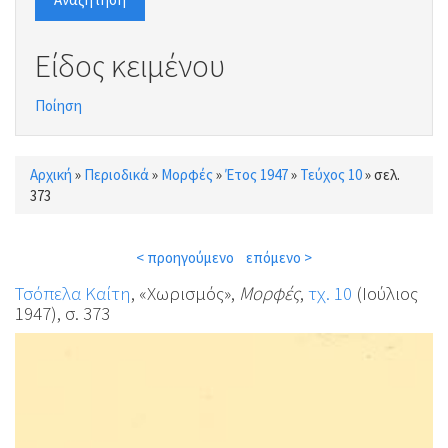
Είδος κειμένου
Ποίηση
Αρχική
»
Περιοδικά
»
Μορφές
»
Έτος 1947
»
Τεύχος 10
»
σελ.
Είστε εδώ
373
< προηγούμενο
επόμενο >
Τσόπελα Καίτη
, «Χωρισμός»,
Μορφές
,
τχ. 10
(Ιούλιος
1947), σ. 373