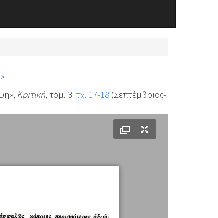
 >
έψη»,
Κριτική
, τόμ. 3,
τχ. 17-18
(Σεπτέμβριος-