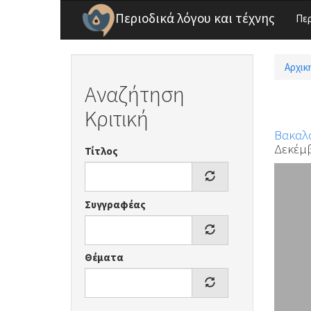
Παράκαμψη προς το κυρίως περιεχόμενο
Περιοδικά λόγου και τέχνης
Πε
Αρχικ
Είσ
Αναζήτηση
Κριτική
Βακαλ
Δεκέμβ
Τίτλος
Συγγραφέας
Θέματα