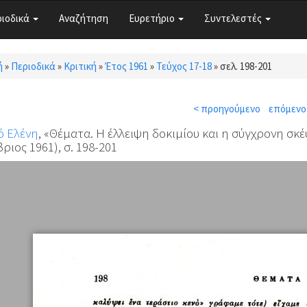
ριοδικά
Αναζήτηση
Ευρετήριο
Συντελεστές
ή
»
Περιοδικά
»
Κριτική
»
Έτος 1961
»
Τεύχος 17-18
»
σελ. 198-201
τε εδώ
< προηγούμενο
επόμενο
ό Ελένη
, «Θέματα. Η έλλειψη δοκιμίου και η σύγχρονη σκ
ριος 1961), σ. 198-201