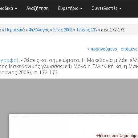
ριοδικά
Αναζήτηση
Ευρετήριο
Συντελεστές
ή
»
Περιοδικά
»
Φιλόλογος
»
Έτος 2008
»
Τεύχος 132
»
σελ. 172-173
τε εδώ
< προηγούμενο
επόμενο
όγραφο)
, «Θέσεις και σημειώματα. Η Μακεδονία μιλάει ελ
ης Μακεδονικής γλώσσας: ε4) Μόνο η Ελληνική και η Μα
Ιούνιος 2008), σ. 172-173