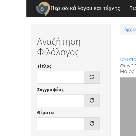
Παράκαμψη προς το κυρίως περιεχόμενο
Περιοδικά λόγου και τέχνης
Πε
Αρχικ
Είσ
Αναζήτηση
Φιλόλογος
(ανυπ
φωνή τ
Τίτλος
Μάιος-
Συγγραφέας
Θέματα