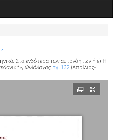
 >
ληνικά. Στα ενδότερα των αυτονόητων ή ε) Η
κεδονική»,
Φιλόλογος
,
τχ. 132
(Απρίλιος-