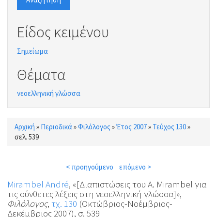
Είδος κειμένου
Σημείωμα
Θέματα
νεοελληνική γλώσσα
Αρχική
»
Περιοδικά
»
Φιλόλογος
»
Έτος 2007
»
Τεύχος 130
»
Είστε εδώ
σελ. 539
< προηγούμενο
επόμενο >
Mirambel André
, «[Διαπιστώσεις του A. Mirambel για
τις σύνθετες λέξεις στη νεοελληνική γλώσσα]»,
Φιλόλογος
,
τχ. 130
(Οκτώβριος-Νοέμβριος-
Δεκέμβριος 2007), σ. 539