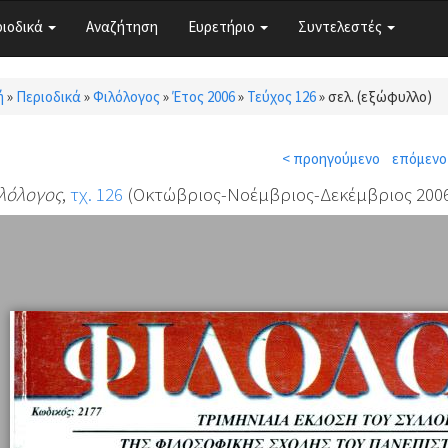
ριοδικά
Αναζήτηση
Ευρετήριο
Συντελεστές
ή
»
Περιοδικά
»
Φιλόλογος
»
Έτος 2006
»
Τεύχος 126
»
σελ. (εξώφυλλο)
τε εδώ
< προηγούμενο
επόμενο
λόλογος
,
τχ. 126
(Οκτώβριος-Νοέμβριος-Δεκέμβριος 2006)