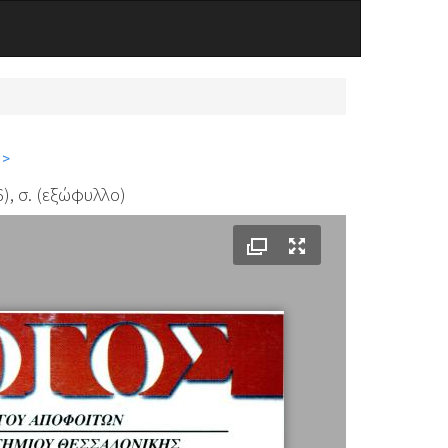
 >
, σ. (εξώφυλλο)