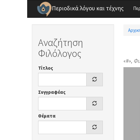
Παράκαμψη προς το κυρίως περιεχόμενο
Περιοδικά λόγου και τέχνης
Πε
Αρχικ
Είσ
Αναζήτηση
Φιλόλογος
«#»,
Φι
Τίτλος
Συγγραφέας
Θέματα