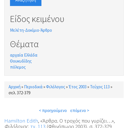
Είδος κειμένου
Μελέτη-Δοκίμιο-Άρθρο
Θέματα
αρχαία Ελλάδα
Θουκυδίδης
πόλεμος
Αρχική
»
Περιοδικά
»
Φιλόλογος
»
Έτος 2003
»
Τεύχος 113
»
Είστε εδώ
σελ. 372-379
< προηγούμενο
επόμενο >
Hamilton Edith
, «Άρθρα. Ο τροχός που γυρίζει…»,
Φιλόλογος
,
τχ. 113
(Φθινόπωρο 2003), σ. 372-379