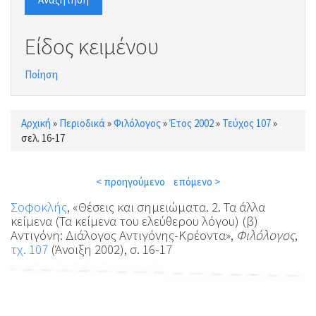
Είδος κειμένου
Ποίηση
Αρχική
»
Περιοδικά
»
Φιλόλογος
»
Έτος 2002
»
Τεύχος 107
»
Είστε εδώ
σελ. 16-17
< προηγούμενο
επόμενο >
Σοφοκλής
, «Θέσεις και σημειώματα. 2. Τα άλλα
κείμενα (Τα κείμενα του ελεύθερου λόγου) (β)
Αντιγόνη: Διάλογος Αντιγόνης-Κρέοντα»,
Φιλόλογος
,
τχ. 107
(Άνοιξη 2002), σ. 16-17