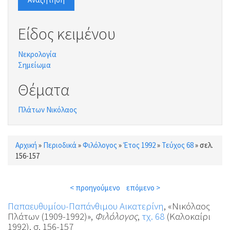
Είδος κειμένου
Νεκρολογία
Σημείωμα
Θέματα
Πλάτων Νικόλαος
Αρχική
»
Περιοδικά
»
Φιλόλογος
»
Έτος 1992
»
Τεύχος 68
»
σελ.
Είστε εδώ
156-157
< προηγούμενο
επόμενο >
Παπαευθυμίου-Παπάνθιμου Αικατερίνη
, «Νικόλαος
Πλάτων (1909-1992)»,
Φιλόλογος
,
τχ. 68
(Καλοκαίρι
1992), σ. 156-157