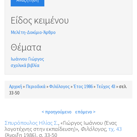
Είδος κειμένου
Μελέτη-Δοκίμιο-Άρθρο
Θέματα
Ιωάννου Γιώργος
σχολικά βιβλία
Αρχική
»
Περιοδικά
»
Φιλόλογος
»
Έτος 1986
»
Τεύχος 43
»
σελ.
Είστε εδώ
33-50
< προηγούμενο
επόμενο >
Σπυρόπουλος Ηλίας Σ.
, «Γιώργος Ιωάννου (Ένας
λογοτέχνης στην εκπαίδευση)»,
Φιλόλογος
,
τχ. 43
(Άνοιξη 1986), σ. 33-50