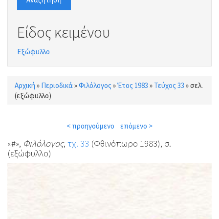
Είδος κειμένου
Εξώφυλλο
Αρχική
»
Περιοδικά
»
Φιλόλογος
»
Έτος 1983
»
Τεύχος 33
»
σελ.
Είστε εδώ
(εξώφυλλο)
< προηγούμενο
επόμενο >
«#»,
Φιλόλογος
,
τχ. 33
(Φθινόπωρο 1983), σ.
(εξώφυλλο)