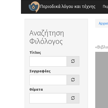
Παράκαμψη προς το κυρίως περιεχόμενο
Περιοδικά λόγου και τέχνης
Πε
Αρχικ
Είσ
Αναζήτηση
Φιλόλογος
«Βιβλι
Τίτλος
Συγγραφέας
Θέματα