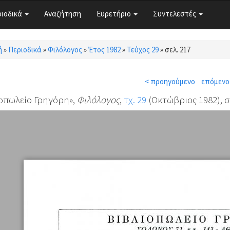
ριοδικά
Αναζήτηση
Ευρετήριο
Συντελεστές
ή
»
Περιοδικά
»
Φιλόλογος
»
Έτος 1982
»
Τεύχος 29
»
σελ. 217
τε εδώ
< προηγούμενο
επόμενο
οπωλείο Γρηγόρη»,
Φιλόλογος
,
τχ. 29
(Οκτώβριος 1982), σ