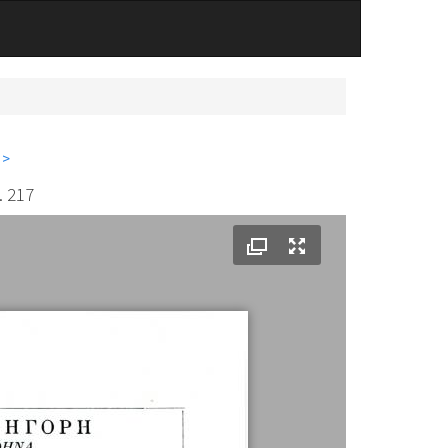
 >
. 217