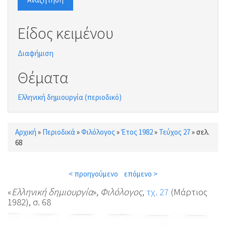
Είδος κειμένου
Διαφήμιση
Θέματα
Ελληνική δημιουργία (περιοδικό)
Αρχική
»
Περιοδικά
»
Φιλόλογος
»
Έτος 1982
»
Τεύχος 27
»
σελ.
Είστε εδώ
68
< προηγούμενο
επόμενο >
«
Ελληνική δημιουργία
»,
Φιλόλογος
,
τχ. 27
(Μάρτιος
1982), σ. 68