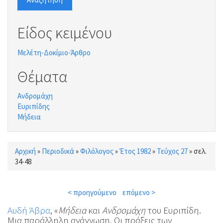
Είδος κειμένου
Μελέτη-Δοκίμιο-Άρθρο
Θέματα
Ανδρομάχη
Ευριπίδης
Μήδεια
Αρχική
»
Περιοδικά
»
Φιλόλογος
»
Έτος 1982
»
Τεύχος 27
»
σελ.
Είστε εδώ
34-48
< προηγούμενο
επόμενο >
Αυδή Άβρα
, «
Μήδεια
και
Ανδρομάχη
του Ευριπίδη.
Μια παράλληλη ανάγνωση. Οι πράξεις των