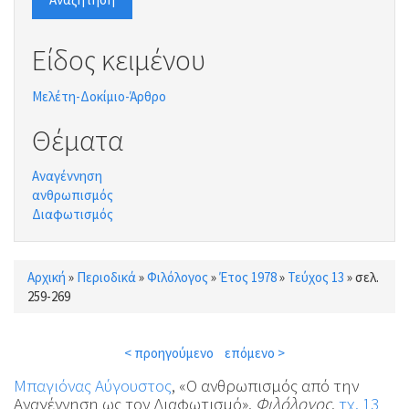
Είδος κειμένου
Μελέτη-Δοκίμιο-Άρθρο
Θέματα
Αναγέννηση
ανθρωπισμός
Διαφωτισμός
Αρχική
»
Περιοδικά
»
Φιλόλογος
»
Έτος 1978
»
Τεύχος 13
»
σελ.
Είστε εδώ
259-269
< προηγούμενο
επόμενο >
Μπαγιόνας Αύγουστος
, «Ο ανθρωπισμός από την
Αναγέννηση ως τον Διαφωτισμό»,
Φιλόλογος
,
τχ. 13