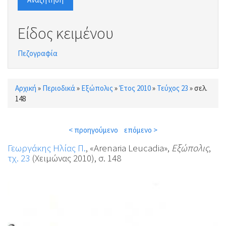
Είδος κειμένου
Πεζογραφία
Αρχική
»
Περιοδικά
»
Εξώπολις
»
Έτος 2010
»
Τεύχος 23
»
σελ.
Είστε εδώ
148
< προηγούμενο
επόμενο >
Γεωργάκης Ηλίας Π.
, «Arenaria Leucadia»,
Εξώπολις
,
τχ. 23
(Χειμώνας 2010), σ. 148