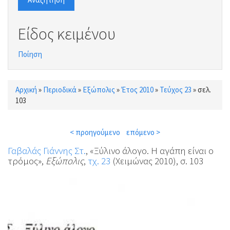
Είδος κειμένου
Ποίηση
Αρχική
»
Περιοδικά
»
Εξώπολις
»
Έτος 2010
»
Τεύχος 23
»
σελ.
Είστε εδώ
103
< προηγούμενο
επόμενο >
Γαβαλάς Γιάννης Στ.
, «Ξύλινο άλογο. Η αγάπη είναι ο
τρόμος»,
Εξώπολις
,
τχ. 23
(Χειμώνας 2010), σ. 103