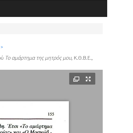
 >
ού
Το αμάρτημα της μητρός μου
, Κ.Θ.Β.Ε.,