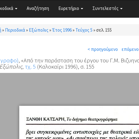
ριοδικά
Αναζήτηση
Ευρετήριο
Συντελεστές
ή
»
Περιοδικά
»
Εξώπολις
»
Έτος 1996
»
Τεύχος 5
»
σελ. 155
τε εδώ
< προηγούμενο
επόμενο
όγραφο)
, «Από την παράσταση του έργου του Γ.Μ. Βιζυην
Εξώπολις
,
τχ. 5
(Καλοκαίρι 1996), σ. 155