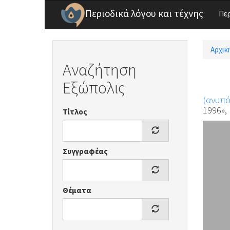
Παράκαμψη προς το κυρίως περιεχόμενο
Περιοδικά λόγου και τέχνης
Πε
Αρχικ
Είσ
Αναζήτηση
Εξώπολις
(ανυπ
1996»,
Τίτλος
Συγγραφέας
Θέματα