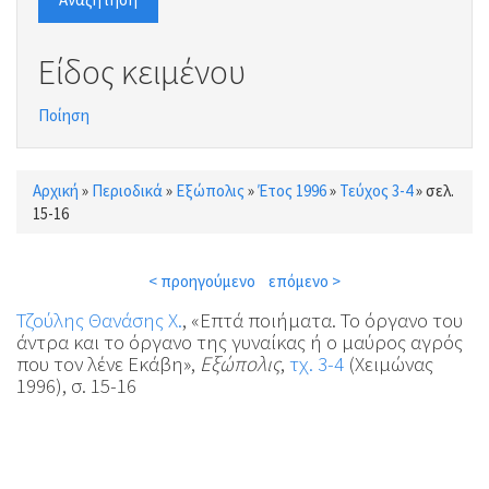
Είδος κειμένου
Ποίηση
Αρχική
»
Περιοδικά
»
Εξώπολις
»
Έτος 1996
»
Τεύχος 3-4
»
σελ.
Είστε εδώ
15-16
< προηγούμενο
επόμενο >
Τζούλης Θανάσης Χ.
, «Επτά ποιήματα. Το όργανο του
άντρα και το όργανο της γυναίκας ή ο μαύρος αγρός
που τον λένε Εκάβη»,
Εξώπολις
,
τχ. 3-4
(Χειμώνας
1996), σ. 15-16