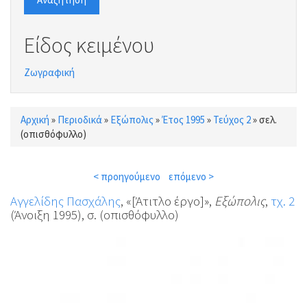
Είδος κειμένου
Ζωγραφική
Αρχική
»
Περιοδικά
»
Εξώπολις
»
Έτος 1995
»
Τεύχος 2
»
σελ.
Είστε εδώ
(οπισθόφυλλο)
< προηγούμενο
επόμενο >
Αγγελίδης Πασχάλης
, «[Άτιτλο έργο]»,
Εξώπολις
,
τχ. 2
(Άνοιξη 1995), σ. (οπισθόφυλλο)