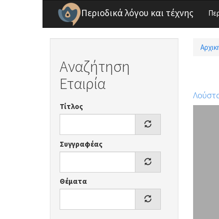
Παράκαμψη προς το κυρίως περιεχόμενο
Περιοδικά λόγου και τέχνης
Πε
Αρχικ
Είσ
Αναζήτηση
Εταιρία
Λούστ
Τίτλος
Συγγραφέας
Θέματα