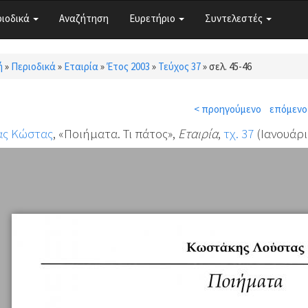
ριοδικά
Αναζήτηση
Ευρετήριο
Συντελεστές
ή
»
Περιοδικά
»
Εταιρία
»
Έτος 2003
»
Τεύχος 37
»
σελ. 45-46
τε εδώ
< προηγούμενο
επόμενο
ας Κώστας
, «Ποιήματα. Τι πάτος»,
Εταιρία
,
τχ. 37
(Ιανουάριο