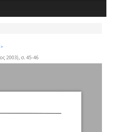
 >
ς 2003), σ. 45-46