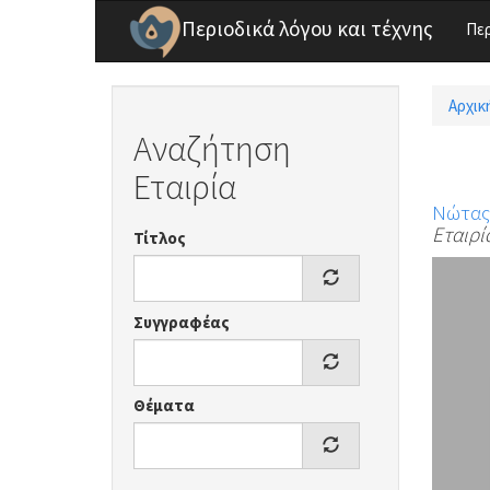
Παράκαμψη προς το κυρίως περιεχόμενο
Περιοδικά λόγου και τέχνης
Πε
Αρχικ
Είσ
Αναζήτηση
Εταιρία
Νώτας
Εταιρί
Τίτλος
Συγγραφέας
Θέματα