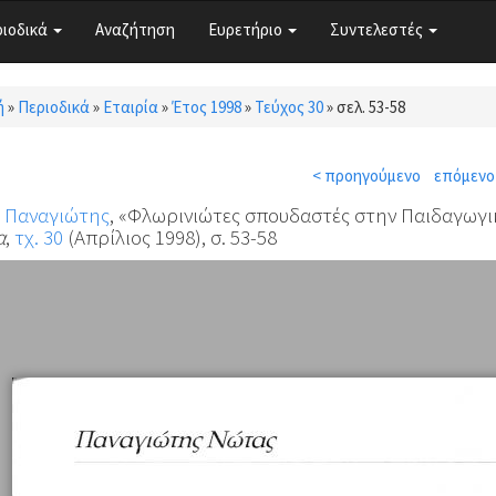
ριοδικά
Αναζήτηση
Ευρετήριο
Συντελεστές
ή
»
Περιοδικά
»
Εταιρία
»
Έτος 1998
»
Τεύχος 30
»
σελ. 53-58
τε εδώ
< προηγούμενο
επόμενο
 Παναγιώτης
, «Φλωρινιώτες σπουδαστές στην Παιδαγωγι
α
,
τχ. 30
(Απρίλιος 1998), σ. 53-58