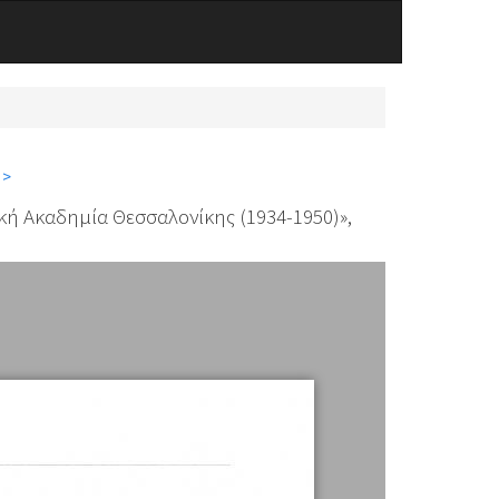
 >
κή Ακαδημία Θεσσαλονίκης (1934-1950)»,