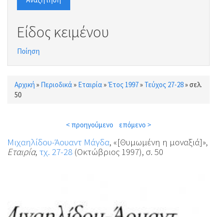
Είδος κειμένου
Ποίηση
Αρχική
»
Περιοδικά
»
Εταιρία
»
Έτος 1997
»
Τεύχος 27-28
»
σελ.
Είστε εδώ
50
< προηγούμενο
επόμενο >
Μιχαηλίδου-Άουαντ Μάγδα
, «[Θυμωμένη η μοναξιά]»,
Εταιρία
,
τχ. 27-28
(Οκτώβριος 1997), σ. 50