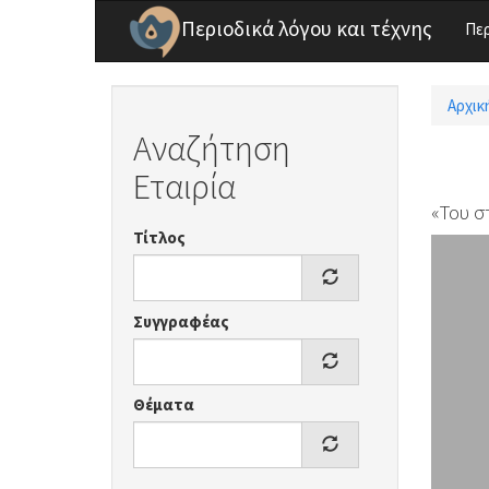
Παράκαμψη προς το κυρίως περιεχόμενο
Περιοδικά λόγου και τέχνης
Πε
Αρχικ
Είσ
Αναζήτηση
Εταιρία
«Του σ
Τίτλος
Συγγραφέας
Θέματα