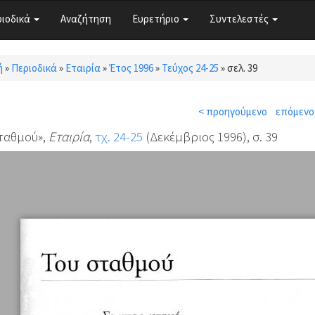
ριοδικά
Αναζήτηση
Ευρετήριο
Συντελεστές
ή
»
Περιοδικά
»
Εταιρία
»
Έτος 1996
»
Τεύχος 24-25
»
σελ. 39
τε εδώ
< προηγούμενο
επόμενο
ταθμού»,
Εταιρία
,
τχ. 24-25
(Δεκέμβριος 1996), σ. 39