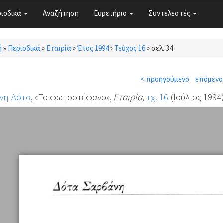
ριοδικά
Αναζήτηση
Ευρετήριο
Συντελεστές
ή
»
Περιοδικά
»
Εταιρία
»
Έτος 1994
»
Τεύχος 16
»
σελ. 34
τε εδώ
< προηγούμενο
επόμενο
νη Δότα
, «Το φωτοστέφανο»,
Εταιρία
,
τχ. 16
(Ιούλιος 1994)