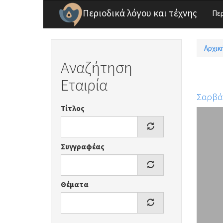
Παράκαμψη προς το κυρίως περιεχόμενο
Περιοδικά λόγου και τέχνης
Πε
Αρχικ
Είσ
Αναζήτηση
Εταιρία
Σαρβά
Τίτλος
Συγγραφέας
Θέματα