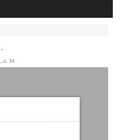
 >
, σ. 34