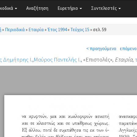
ριοδικά
Αναζήτηση
Ευρετήριο
Συντελεστές
ή
»
Περιοδικά
»
Εταιρία
»
Έτος 1994
»
Τεύχος 15
»
σελ. 59
τε εδώ
< προηγούμενο
επόμενο
 Δημήτρης Ι.
,
Μαύρος Παντελής Ι.
, «Επιστολές»,
Εταιρία
,
τ