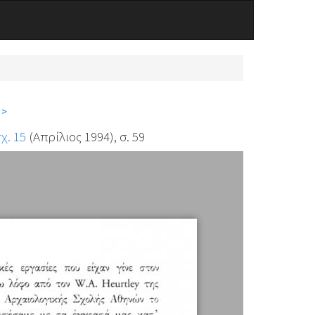
 >
χ. 15
(Απρίλιος 1994), σ. 59