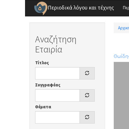
Παράκαμψη προς το κυρίως περιεχόμενο
Περιοδικά λόγου και τέχνης
Πε
Αρχικ
Είσ
Αναζήτηση
Εταιρία
Θωίδης
Τίτλος
Συγγραφέας
Θέματα