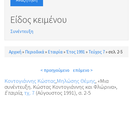
Είδος κειμένου
Συνέντευξη
Αρχική
»
Περιοδικά
»
Εταιρία
»
Έτος 1991
»
Τεύχος 7
»
σελ. 2-5
Είστε εδώ
< προηγούμενο
επόμενο >
Κοντογιάννης Κώστας
,
Μηλώσης Θέμης
, «Μια
συνέντευξη. Κώστας Κοντογιάννης και Φλώρινα»,
Εταιρία
,
τχ. 7
(Αύγουστος 1991), σ. 2-5