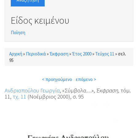
Είδος κειμένου
Ποίηση
Αρχική
»
Περιοδικά
»
Έκφραση
»
Έτος 2000
»
Τεύχος 11
»
σελ.
Είστε εδώ
95
< προηγούμενο
επόμενο >
Ανδριοπούλου Γεωργία
, «Σύμβολα…»,
Έκφραση
, τόμ.
11,
τχ. 11
(Νοέμβριος 2000), σ. 95