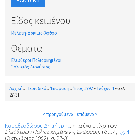
Είδος κειμένου
Μελέτη-Δοκίμιο-Άρθρο
Θέματα
Ελεύθεροι Πολιορκημένοι
Σολωμός Διονύσιος
Αρχική
»
Περιοδικά
»
Έκφραση
»
Έτος 1992
»
Τεύχος 4
»
σελ.
Είστε εδώ
27-31
< προηγούμενο
επόμενο >
Καραθεοδώρου Δημήτρης
, «Για ένα στίχο των
Ελεύθερων Πολιορκημένων
»,
Έκφραση
, τόμ. 4,
τχ. 4
(Οκτώβριος 1992), σ. 27-31