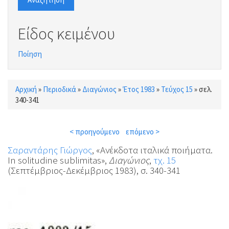
Είδος κειμένου
Ποίηση
Αρχική
»
Περιοδικά
»
Διαγώνιος
»
Έτος 1983
»
Τεύχος 15
»
σελ.
Είστε εδώ
340-341
< προηγούμενο
επόμενο >
Σαραντάρης Γιώργος
, «Ανέκδοτα ιταλικά ποιήματα.
In solitudine sublimitas»,
Διαγώνιος
,
τχ. 15
(Σεπτέμβριος-Δεκέμβριος 1983), σ. 340-341