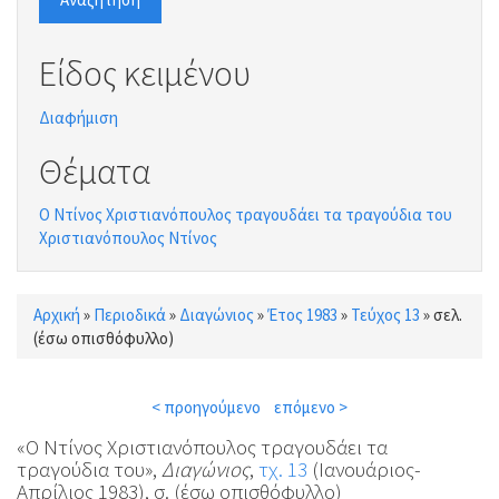
Είδος κειμένου
Διαφήμιση
Θέματα
Ο Ντίνος Χριστιανόπουλος τραγουδάει τα τραγούδια του
Χριστιανόπουλος Ντίνος
Αρχική
»
Περιοδικά
»
Διαγώνιος
»
Έτος 1983
»
Τεύχος 13
»
σελ.
Είστε εδώ
(έσω οπισθόφυλλο)
< προηγούμενο
επόμενο >
«Ο Ντίνος Χριστιανόπουλος τραγουδάει τα
τραγούδια του»,
Διαγώνιος
,
τχ. 13
(Ιανουάριος-
Απρίλιος 1983), σ. (έσω οπισθόφυλλο)