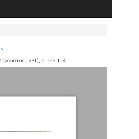
 >
ύγουστος 1981), σ. 123-124