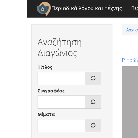
Παράκαμψη προς το κυρίως περιεχόμενο
Περιοδικά λόγου και τέχνης
Πε
Αρχικ
Είσ
Αναζήτηση
Διαγώνιος
Ριτσώ
Τίτλος
Συγγραφέας
Θέματα