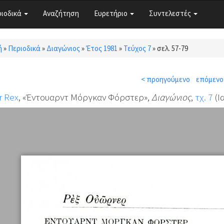
ριοδικά
Αναζήτηση
Ευρετήριο
Συντελεστές
ή
»
Περιοδικά
»
Διαγώνιος
»
Έτος 1981
»
Τεύχος 7
»
σελ. 57-79
τε εδώ
< προηγούμενο
επόμενο
r Rex
, «Έντουαρντ Μόργκαν Φόρστερ»,
Διαγώνιος
,
τχ. 7
(Ι