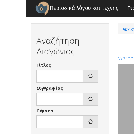
Παράκαμψη προς το κυρίως περιεχόμενο
Περιοδικά λόγου και τέχνης
Πε
Αρχικ
Είσ
Αναζήτηση
Διαγώνιος
Warne
Τίτλος
Συγγραφέας
Θέματα