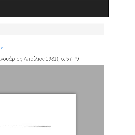
 >
ανουάριος-Απρίλιος 1981), σ. 57-79