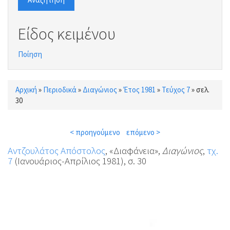
Είδος κειμένου
Ποίηση
Αρχική
»
Περιοδικά
»
Διαγώνιος
»
Έτος 1981
»
Τεύχος 7
»
σελ.
Είστε εδώ
30
< προηγούμενο
επόμενο >
Αντζουλάτος Απόστολος
, «Διαφάνεια»,
Διαγώνιος
,
τχ.
7
(Ιανουάριος-Απρίλιος 1981), σ. 30