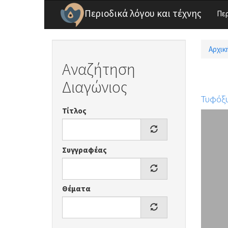
Παράκαμψη προς το κυρίως περιεχόμενο
Περιοδικά λόγου και τέχνης
Πε
Αρχικ
Είσ
Αναζήτηση
Διαγώνιος
Τυφόξ
Τίτλος
Συγγραφέας
Θέματα