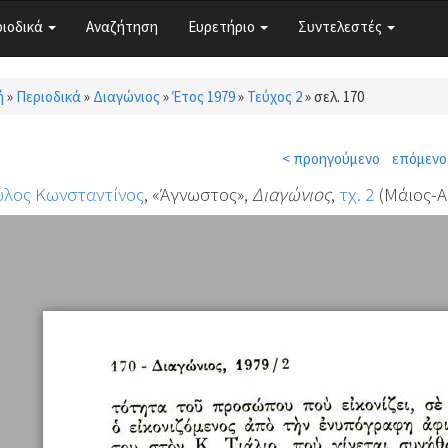
ριοδικά
Αναζήτηση
Ευρετήριο
Συντελεστές
ή
»
Περιοδικά
»
Διαγώνιος
»
Έτος 1979
»
Τεύχος 2
»
σελ. 170
τε εδώ
< προηγούμενο
επόμενο
υλος Κωνσταντίνος
, «Άγνωστος»,
Διαγώνιος
,
τχ. 2
(Μάιος-Αύ