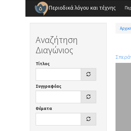
Παράκαμψη προς το κυρίως περιεχόμενο
Περιοδικά λόγου και τέχνης
Πε
Αρχικ
Είσ
Αναζήτηση
Διαγώνιος
Σπεράν
Τίτλος
Συγγραφέας
Θέματα