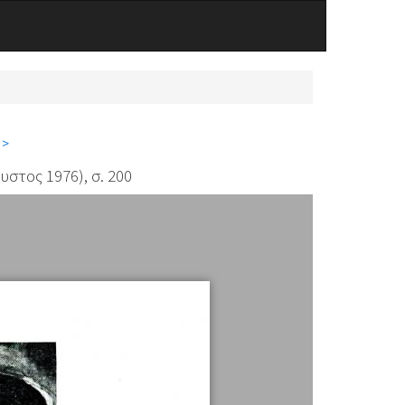
 >
στος 1976), σ. 200