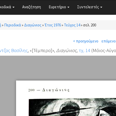
ριοδικά
Αναζήτηση
Ευρετήριο
Συντελεστές
ή
»
Περιοδικά
»
Διαγώνιος
»
Έτος 1976
»
Τεύχος 14
»
σελ. 200
τε εδώ
< προηγούμενο
επόμενο
τζας Βασίλης
, «[Τέμπερα]»,
Διαγώνιος
,
τχ. 14
(Μάιος-Αύγου