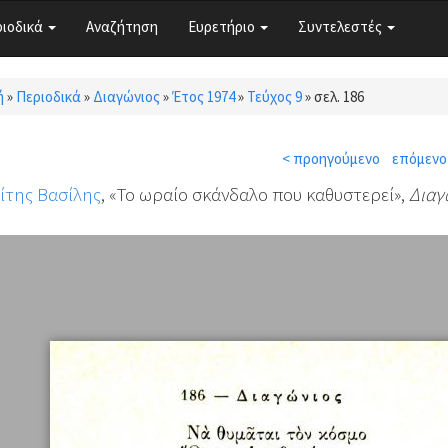
ριοδικά
Αναζήτηση
Ευρετήριο
Συντελεστές
ή
»
Περιοδικά
»
Διαγώνιος
»
Έτος 1974
»
Τεύχος 9
»
σελ. 186
τε εδώ
< προηγούμενο
επόμενο
ίτης Βασίλης
, «Το ωραίο σκάνδαλο που καθυστερεί»,
Διαγ