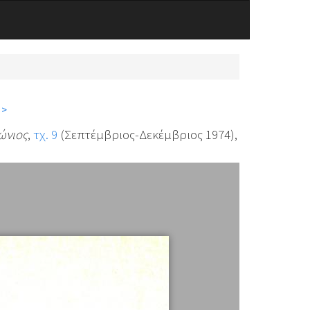
 >
ώνιος
,
τχ. 9
(Σεπτέμβριος-Δεκέμβριος 1974),