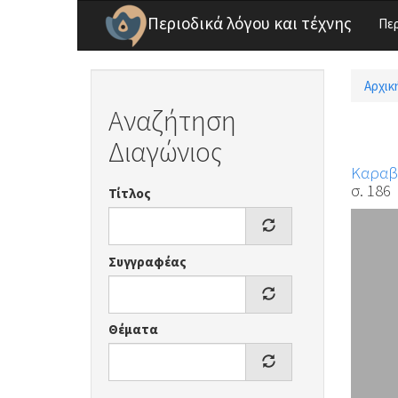
Παράκαμψη προς το κυρίως περιεχόμενο
Περιοδικά λόγου και τέχνης
Πε
Αρχικ
Είσ
Αναζήτηση
Διαγώνιος
Καραβ
σ. 186
Τίτλος
Συγγραφέας
Θέματα