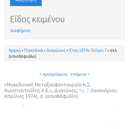
Είδος κειμένου
Διαφήμιση
Αρχική
»
Περιοδικά
»
Διαγώνιος
»
Έτος 1974
»
Τεύχος 7
»
σελ.
Είστε εδώ
(οπισθόφυλλο)
< προηγούμενο
επόμενο >
«Μακεδονική Μεταξοϋφαντουργία Κ.Σ.
Κωνσταντινίδης Α.Ε.»,
Διαγώνιος
,
τχ. 7
(Ιανουάριος-
Απρίλιος 1974), σ. (οπισθόφυλλο)