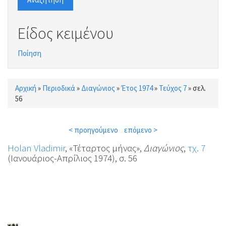
Είδος κειμένου
Ποίηση
Αρχική
»
Περιοδικά
»
Διαγώνιος
»
Έτος 1974
»
Τεύχος 7
»
σελ.
Είστε εδώ
56
< προηγούμενο
επόμενο >
Holan Vladimir
, «Τέταρτος μήνας»,
Διαγώνιος
,
τχ. 7
(Ιανουάριος-Απρίλιος 1974), σ. 56