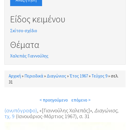
Είδος κειμένου
Σκίτσο-σχέδιο
Θέματα
Χαλεπάς Γιαννούλης
Αρχική
»
Περιοδικά
»
Διαγώνιος
»
Έτος 1967
»
Τεύχος 9
»
σελ.
Είστε εδώ
31
< προηγούμενο
επόμενο >
(ανυπόγραφο)
, «[Γιαννούλης Χαλεπάς]»,
Διαγώνιος
,
τχ. 9
(Ιανουάριος-Μάρτιος 1967), σ. 31