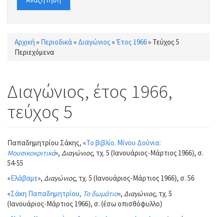
Αρχική
»
Περιοδικά
»
Διαγώνιος
»
Έτος 1966
»
Τεύχος 5
Είστε εδώ
Περιεχόμενα
Διαγώνιος, έτος 1966,
τεύχος 5
Παπαδημητρίου Σάκης, «
Το βιβλίο. Μίνου Δούνια:
Μουσικοκριτικά
»,
Διαγώνιος
, τχ. 5 (Ιανουάριος-Μάρτιος 1966), σ.
54-55
«
Ελάβαμε
»,
Διαγώνιος
, τχ. 5 (Ιανουάριος-Μάρτιος 1966), σ. 56
«
Σάκη Παπαδημητρίου,
Το δωμάτιο
»,
Διαγώνιος
, τχ. 5
(Ιανουάριος-Μάρτιος 1966), σ. (έσω οπισθόφυλλο)