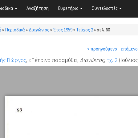
ριοδικά
Αναζήτηση
Ευρετήριο
Συντελεστές
ή
»
Περιοδικά
»
Διαγώνιος
»
Έτος 1959
»
Τεύχος 2
»
σελ. 60
τε εδώ
< προηγούμενο
επόμενο
ής Γιώργος
, «Πέτρινο παραμύθι»,
Διαγώνιος
,
τχ. 2
(Ιούλιος