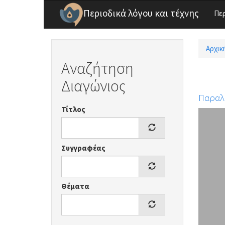
Παράκαμψη προς το κυρίως περιεχόμενο
Περιοδικά λόγου και τέχνης
Πε
Αρχικ
Είσ
Αναζήτηση
Διαγώνιος
Παραλ
Τίτλος
Συγγραφέας
Θέματα